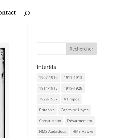
ontact
Intérêts
1907-1910
1911-1913
1914-1918
1919-1928
1929-1937
A Propos
Britannic
Capitaine Hayes
Construction
Désarmement
HMS Audacious
HMS Hawke