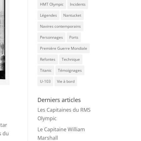
HMT Olympic
Incidents
Légendes
Nantucket
Navires contemporains
Personnages
Ports
Première Guerre Mondiale
Refontes
Technique
Titanic
Témoignages
U-103
Vie à bord
Derniers articles
Les Capitaines du RMS
Olympic
Star
Le Capitaine William
s du
Marshall