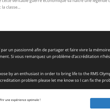
e cette véritable guerre économique va naître une légende 
 la classe...
if par un passionné afin de partager et faire vivre la mémoi
ment. Si vous remarquez un problème d’accréditation n’hési
pose by an enthusiast in order to bring life to the RMS Olym
ccreditation problem please let me know so I can fix the pro
frir une expérience optimale !
Crédits photographies