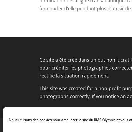
domination de la ligne transatlantique. D
fera parler d’elle pendant plus d’un siècle :
Ce site a été créé dans un but non lucrat
pour créditer les photographies correcte
rectifie la situation rapidement.
This site was created for a non-profit pur
photographs correctly. If you notice an a
Nous utilisons des cookies pour améliorer le site du RMS Olympic et vous of
Mentions Légales
Politique de Cookies