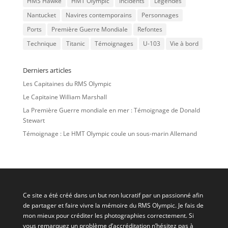
HMS Hawke
HMT Olympic
Incidents
Légendes
Nantucket
Navires contemporains
Personnages
Ports
Première Guerre Mondiale
Refontes
Technique
Titanic
Témoignages
U-103
Vie à bord
Derniers articles
Les Capitaines du RMS Olympic
Le Capitaine William Marshall
La Première Guerre mondiale en mer : Témoignage de Donald
Stewart
Témoignage : Le HMT Olympic coule un sous-marin Allemand
Ce site a été créé dans un but non lucratif par un passionné afin
de partager et faire vivre la mémoire du RMS Olympic. Je fais de
mon mieux pour créditer les photographies correctement. Si
vous remarquez un problème d’accréditation n’hésitez pas à